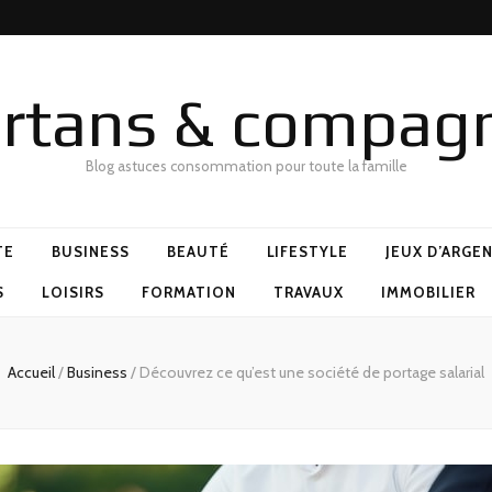
rtans & compag
Blog astuces consommation pour toute la famille
TE
BUSINESS
BEAUTÉ
LIFESTYLE
JEUX D’ARGE
S
LOISIRS
FORMATION
TRAVAUX
IMMOBILIER
Accueil
/
Business
/
Découvrez ce qu’est une société de portage salarial