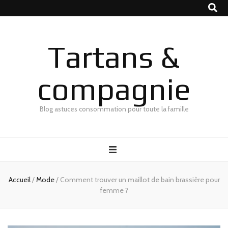
Tartans &
compagnie
Blog astuces consommation pour toute la famille
Accueil
/
Mode
/
Comment trouver un maillot de bain brassière pour
femme ?