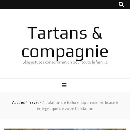
Tartans &
compagnie
Blog astuces consommation pour toute la famille
Accueil
/
Travaux
/
Isolation de toiture : optimiser l’efficacité
énergétique de votre habitation