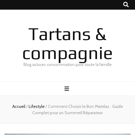
Tartans &
compagnie
Blog astuces consommation pour toute la famille
Accueil
/
Lifestyle
/
Comment Choisir le Bon Matelas : Guide
Complet pour un Sommeil Réparateur