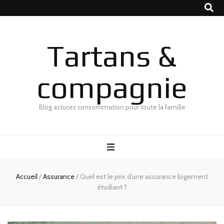
Tartans &
compagnie
Blog astuces consommation pour toute la famille
Accueil
/
Assurance
/
Quel est le prix d’une assurance logement
étudiant ?