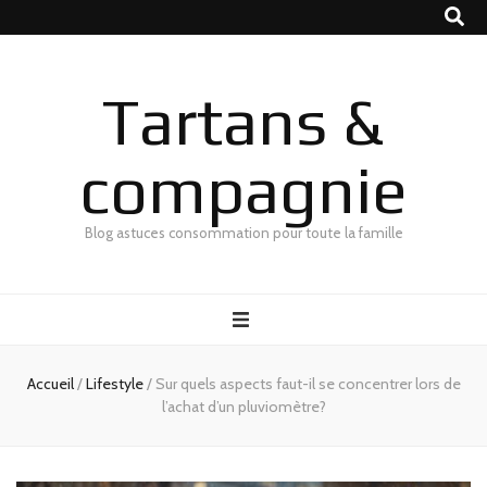
Tartans &
compagnie
Blog astuces consommation pour toute la famille
Accueil
/
Lifestyle
/
Sur quels aspects faut-il se concentrer lors de
l’achat d’un pluviomètre?