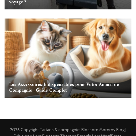
voyage ?
Les Accessoires Indispensables pour Votre Animal de
Compagnie : Guide Complet
2026 Copyright
Tartans & compagnie
.
Blossom Mommy Blog |
Développé par
Blossom Themes
.Propulsé par
WordPress
.